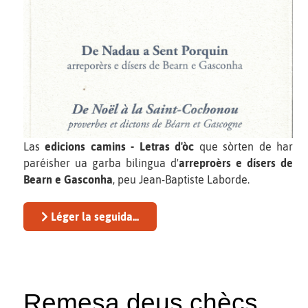
Las
edicions camins - Letras d'òc
que sòrten de har
paréisher ua garba bilingua d'
arreproèrs e dísers de
Bearn e Gasconha
, peu Jean-Baptiste Laborde.
Léger la seguida...
Remesa deus chècs