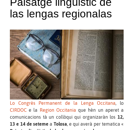
Paisatge lingüistic de
las lengas regionalas
Lo Congrès Permanent de la Lenga Occitana
, lo
CIRDOC
e la
Region Occitania
que hèn un aperet a
comunicacions tà un collòqui qui organizaràn los
12,
13 e 14 de seteme
a
Tolosa
, e qui averà per tematica «