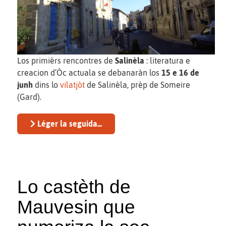
Los primièrs rencontres de
Salinèla
: literatura e
creacion d’Òc actuala se debanaràn los
15 e 16 de
junh
dins lo
vilatjòt
de Salinèla, prèp de Someire
(Gard).
Léger la seguida...
Lo castèth de
Mauvesin que