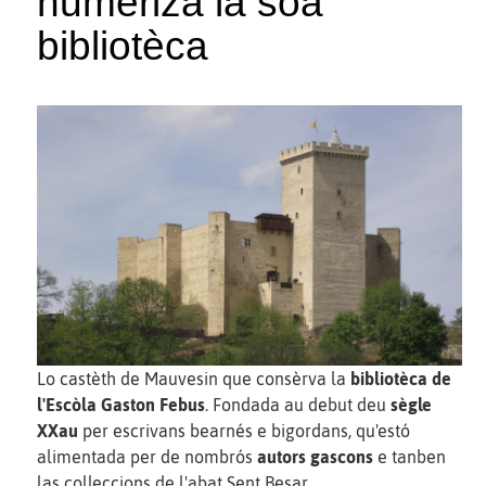
numeriza la soa
bibliotèca
Lo castèth de Mauvesin que consèrva la
bibliotèca de
l'Escòla Gaston Febus
. Fondada au debut deu
sègle
XXau
per escrivans bearnés e bigordans, qu'estó
alimentada per de nombrós
autors gascons
e tanben
las colleccions de l'abat Sent Besar.