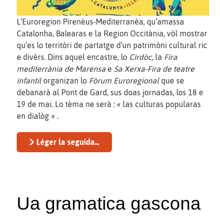
L’Euroregion Pirenèus-Mediterranèa, qu’amassa
Catalonha, Balearas e la Region Occitània, vòl mostrar
qu’es lo territòri de partatge d’un patrimòni cultural ric
e divèrs. Dins aquel encastre, lo
Cirdòc
, la
Fira
mediterrània de Marensa
e
Sa Xerxa-Fira de teatre
infantil
organizan lo
Fòrum Euroregional
que se
debanarà al Pont de Gard, sus doas jornadas, los 18 e
19 de mai. Lo tèma ne serà : « las culturas popularas
en dialòg » .
Léger la seguida...
Ua gramatica gascona