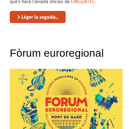
que's harà l'aviada oficiau de
LINGUATEC
.
Léger la seguida...
Fòrum euroregional