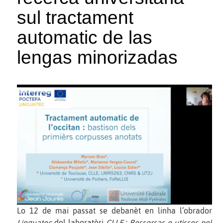
sul tractament
automatic de las
lengas minorizadas
Lo 12 de mai passat se debanèt en linha l’obrador
Linguatec
del laboratòri
CLLE
:
Ressorsas e utisses pel