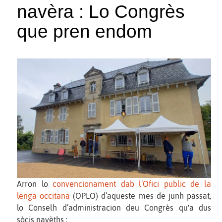
navèra : Lo Congrès
que pren endom
Arron lo
convencionament dab l’Ofici public de la
lenga occitana
(OPLO) d’aqueste mes de junh passat,
lo Conselh d’administracion deu Congrès qu'a dus
sòcis navèths :