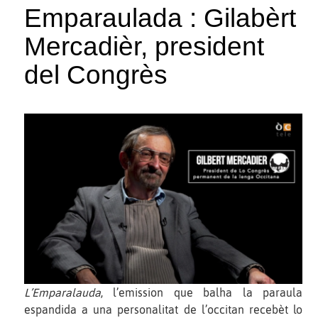
Emparaulada : Gilabèrt
Mercadièr, president
del Congrès
L’Emparalauda
, l’emission que balha la paraula
espandida a una personalitat de l’occitan recebèt lo