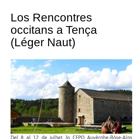
Los Rencontres
occitans a Tença
(Léger Naut)
Del 8 al 12 de julhet, lo CFPO Auvèrnhe-Ròse-Alps