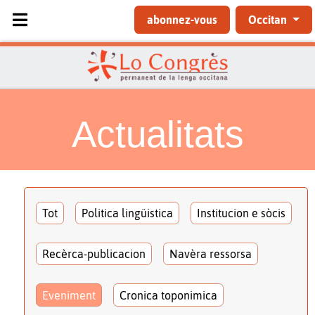
Sélectionnez votre langue
abonnez-vous
Occitan
Actualitats
Tot
Politica lingüistica
Institucion e sòcis
Recèrca-publicacion
Navèra ressorsa
Eveniment
Cronica toponimica