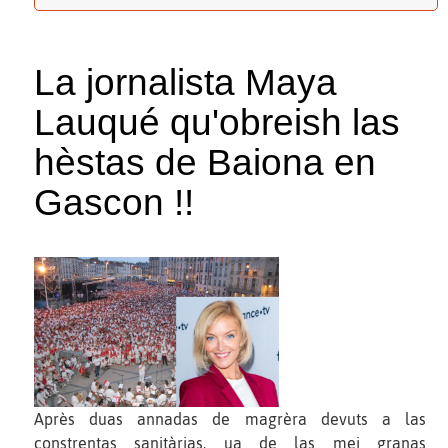
La jornalista Maya
Lauqué qu'obreish las
hèstas de Baiona en
Gascon !!
Après duas annadas de magrèra devuts a las
constrentas sanitàrias, ua de las mei granas