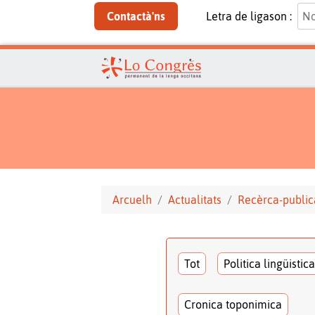
Contactà'ns
Letra de ligason :
Arcuelh
Actualitats
Recèrca-public
Tot
Politica lingüistica
Cronica toponimica