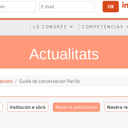
OK
LO CONGRÈS
COMPETÉNCIAS
Actualitats
acions
Guida de conversacion Parl'òc
Institucion e sòcis
Recèrca-publicacion
Navèra re