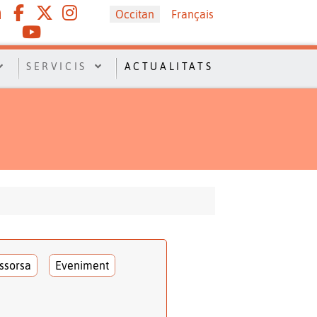
Sélectionnez votre langue
Occitan
Français
SERVICIS
ACTUALITATS
ssorsa
Eveniment