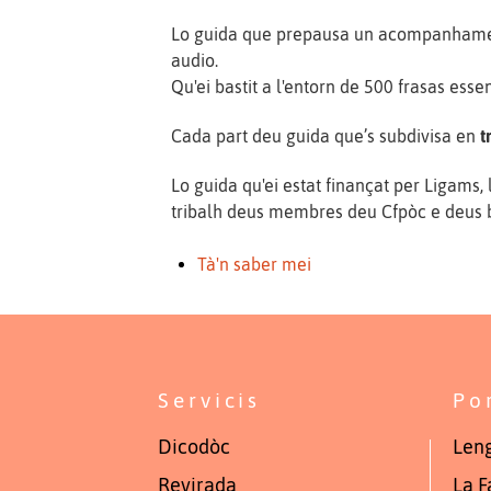
Lo guida que prepausa un acompanhament
audio.
Qu'ei bastit a l'entorn de 500 frasas ess
Cada part deu guida que’s subdivisa en
t
Lo guida qu'ei estat finançat per Ligams
tribalh deus membres deu Cfpòc e deus 
Tà'n saber mei
Servicis
Po
Dicodòc
Leng
Revirada
La F