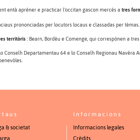
 entà apréner e practicar l'occitan gascon mercés a
tres fo
enciaus prononciadas per locutors locaus e classadas per tèmas.
res territòris
: Bearn, Bordèu e Comenge, qui correspónen a tres
, lo Conselh Departamentau 64 e lo Conselh Regionau Navèra Aq
benevòles.
rtaus
Informacions
a & societat
Informacions legales
arga
Crèdits