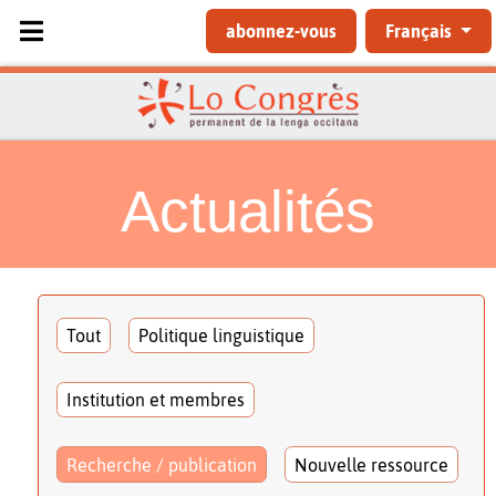
Sélectionnez votre langue
abonnez-vous
Français
Actualités
Tout
Politique linguistique
Institution et membres
Recherche / publication
Nouvelle ressource