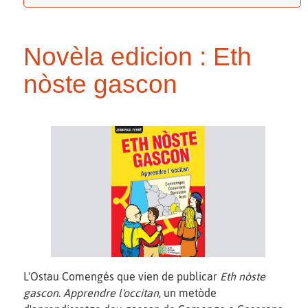
Novèla edicion : Eth
nòste gascon
L'Ostau Comengés que vien de publicar
Eth nòste
gascon. Apprendre l'occitan
, un metòde