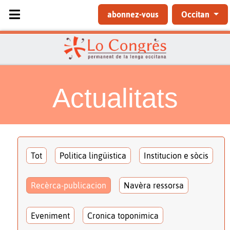
Sélectionnez votre langue
abonnez-vous
Occitan
Actualitats
Tot
Politica lingüistica
Institucion e sòcis
Recèrca-publicacion
Navèra ressorsa
Eveniment
Cronica toponimica