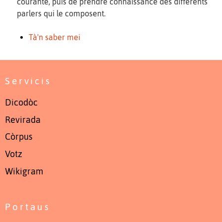
courante, puis de prendre connaissance des différents
parlers qui le composent.
Tà'n saber mei
Servicis
Dicodòc
Revirada
Còrpus
Votz
Wikigram
Portaus