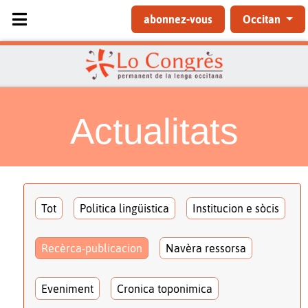
Sélectionnez votre langue
abonnez-vous
Occitan
Actualitats
Tot
Politica lingüistica
Institucion e sòcis
Recèrca-publicacion
Navèra ressorsa
Eveniment
Cronica toponimica