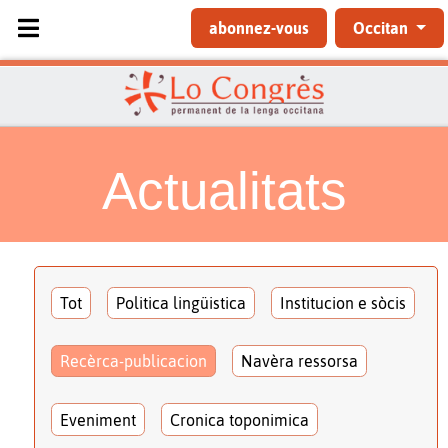
Sélectionnez votre langue
abonnez-vous
Occitan
Actualitats
Tot
Politica lingüistica
Institucion e sòcis
Recèrca-publicacion
Navèra ressorsa
Eveniment
Cronica toponimica