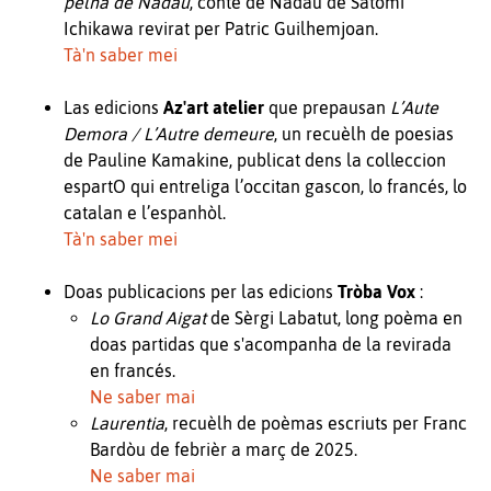
pelha de Nadau
, conte de Nadau de Satomi
Ichikawa revirat per Patric Guilhemjoan.
Tà'n saber mei
Las edicions
Az'art atelier
que prepausan
L’Aute
Demora / L’Autre demeure
, un recuèlh de poesias
de Pauline Kamakine, publicat dens la colleccion
espartO qui entreliga l’occitan gascon, lo francés, lo
catalan e l’espanhòl.
Tà'n saber mei
Doas publicacions per las edicions
Tròba Vox
:
Lo Grand Aigat
de Sèrgi Labatut, long poèma en
doas partidas que s'acompanha de la revirada
en francés.
Ne saber mai
Laurentia
, recuèlh de poèmas escriuts per Franc
Bardòu de febrièr a març de 2025.
Ne saber mai