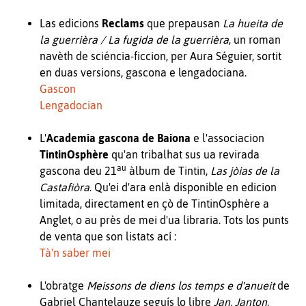
Las edicions
Reclams
que prepausan
La hueita de
la guerrièra / La fugida de la guerrièra
, un roman
navèth de sciéncia-ficcion, per Aura Séguier, sortit
en duas versions, gascona e lengadociana.
Gascon
Lengadocian
L'
Academia gascona de Baiona
e l'associacion
TintinOsphère
qu'an tribalhat sus ua revirada
au
gascona deu 21
àlbum de Tintin,
Las jòias de la
Castafiòra
. Qu'ei d'ara enlà disponible en edicion
limitada, directament en çò de TintinOsphère a
Anglet, o au près de mei d'ua libraria. Tots los punts
de venta que son listats ací :
Tà'n saber mei
L'obratge
Meissons de diens los temps e d'anueit
de
Gabriel Chantelauze seguís lo libre
Jan, Janton,