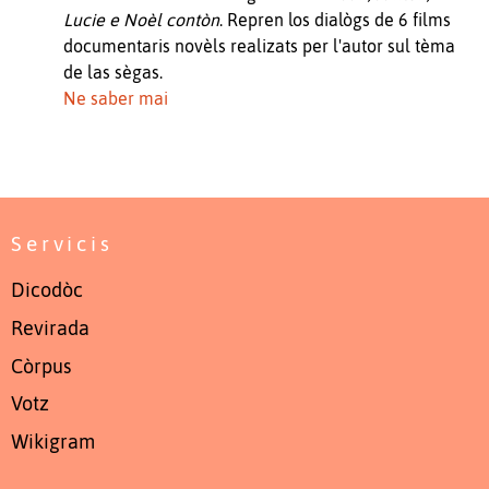
Lucie e Noèl contòn
. Repren los dialògs de 6 films
documentaris novèls realizats per l'autor sul tèma
de las sègas.
Ne saber mai
Servicis
Dicodòc
Revirada
Còrpus
Votz
Wikigram