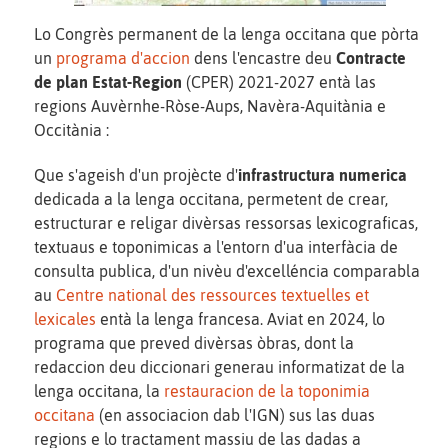
Lo Congrès permanent de la lenga occitana que pòrta
un
programa d'accion
dens l'encastre deu
Contracte
de plan Estat-Region
(CPER) 2021-2027 entà las
regions Auvèrnhe-Ròse-Aups, Navèra-Aquitània e
Occitània :
Que s'ageish d'un projècte d'
infrastructura numerica
dedicada a la lenga occitana, permetent de crear,
estructurar e religar divèrsas ressorsas lexicograficas,
textuaus e toponimicas a l'entorn d'ua interfàcia de
consulta publica, d'un nivèu d'excelléncia comparabla
au
Centre national des ressources textuelles et
lexicales
entà la lenga francesa. Aviat en 2024, lo
programa que preved divèrsas òbras, dont la
redaccion deu diccionari generau informatizat de la
lenga occitana, la
restauracion de la toponimia
occitana
(en associacion dab l'IGN) sus las duas
regions e lo tractament massiu de las dadas a