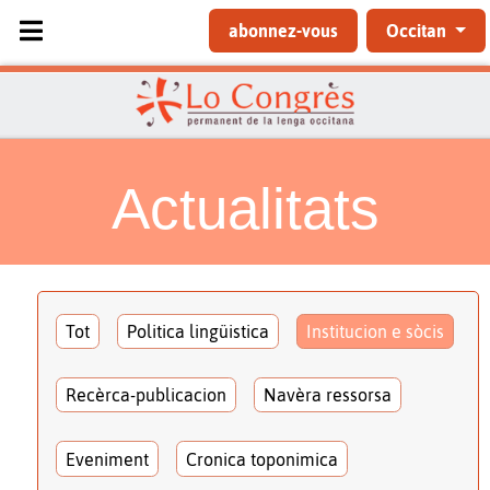
Sélectionnez votre langue
abonnez-vous
Occitan
Actualitats
Tot
Politica lingüistica
Institucion e sòcis
Recèrca-publicacion
Navèra ressorsa
Eveniment
Cronica toponimica