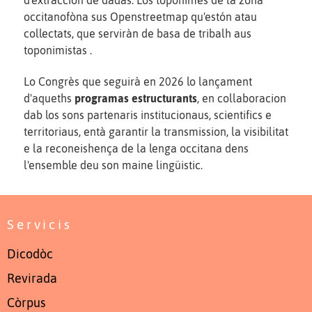
d'extraccion de dadas. Los toponimes de la zòna
occitanofòna sus Openstreetmap qu'estón atau
collectats, que serviràn de basa de tribalh aus
toponimistas .
Lo Congrès que seguirà en 2026 lo lançament
d'aqueths
programas estructurants
, en collaboracion
dab los sons partenaris institucionaus, scientifics e
territoriaus, entà garantir la transmission, la visibilitat
e la reconeishença de la lenga occitana dens
l'ensemble deu son maine lingüistic.
Servicis
Dicodòc
Revirada
Còrpus