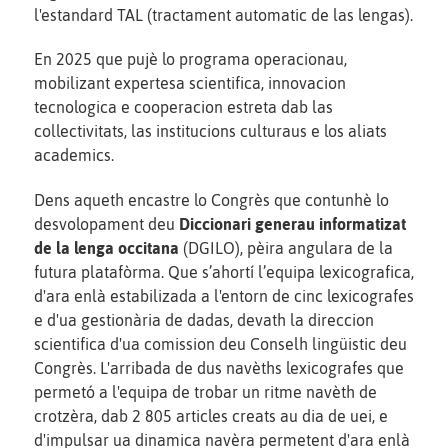
l'estandard TAL (tractament automatic de las lengas).
En 2025 que pujè lo programa operacionau,
mobilizant expertesa scientifica, innovacion
tecnologica e cooperacion estreta dab las
collectivitats, las institucions culturaus e los aliats
academics.
Dens aqueth encastre lo Congrès que contunhè lo
desvolopament deu
Diccionari generau informatizat
de la lenga occitana
(DGILO), pèira angulara de la
futura platafòrma. Que s’ahortí l’equipa lexicografica,
d'ara enlà estabilizada a l'entorn de cinc lexicografes
e d'ua gestionària de dadas, devath la direccion
scientifica d'ua comission deu Conselh lingüistic deu
Congrès. L'arribada de dus navèths lexicografes que
permetó a l'equipa de trobar un ritme navèth de
crotzèra, dab 2 805 articles creats au dia de uei, e
d'impulsar ua dinamica navèra permetent d'ara enlà