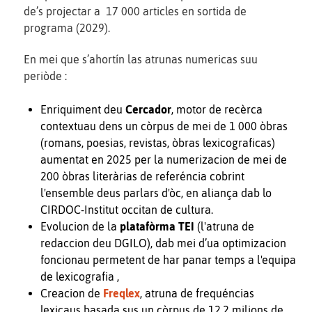
de’s projectar a 17 000 articles en sortida de
programa (2029).
En mei que s’ahortín las atrunas numericas suu
periòde :
Enriquiment deu
Cercador
, motor de recèrca
contextuau dens un còrpus de mei de 1 000 òbras
(romans, poesias, revistas, òbras lexicograficas)
aumentat en 2025 per la numerizacion de mei de
200 òbras literàrias de referéncia cobrint
l'ensemble deus parlars d'òc, en aliança dab lo
CIRDOC-Institut occitan de cultura.
Evolucion de la
platafòrma TEI
(l'atruna de
redaccion deu DGILO), dab mei d’ua optimizacion
foncionau permetent de har panar temps a l'equipa
de lexicografia ,
Creacion de
Freqlex
, atruna de frequéncias
lexicaus basada sus un còrpus de 12,2 milions de