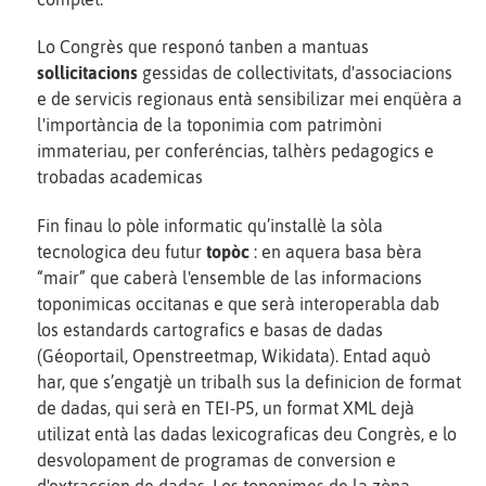
Lo Congrès que responó tanben a mantuas
sollicitacions
gessidas de collectivitats, d'associacions
e de servicis regionaus entà sensibilizar mei enqüèra a
l'importància de la toponimia com patrimòni
immateriau, per conferéncias, talhèrs pedagogics e
trobadas academicas
Fin finau lo pòle informatic qu’installè la sòla
tecnologica deu futur
topòc
: en aquera basa bèra
“mair” que caberà l'ensemble de las informacions
toponimicas occitanas e que serà interoperabla dab
los estandards cartografics e basas de dadas
(Géoportail, Openstreetmap, Wikidata). Entad aquò
har, que s’engatjè un tribalh sus la definicion de format
de dadas, qui serà en TEI-P5, un format XML dejà
utilizat entà las dadas lexicograficas deu Congrès, e lo
desvolopament de programas de conversion e