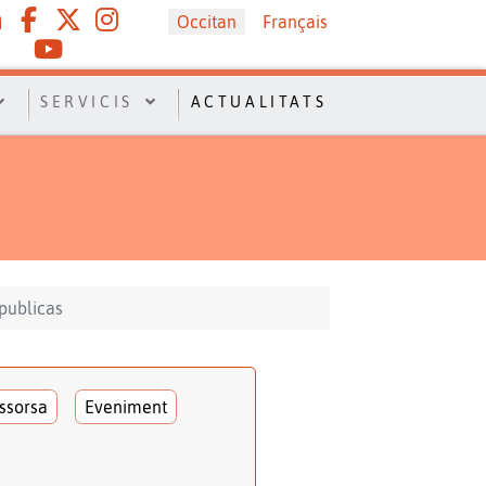
Sélectionnez votre langue
Occitan
Français
SERVICIS
ACTUALITATS
 publicas
ssorsa
Eveniment