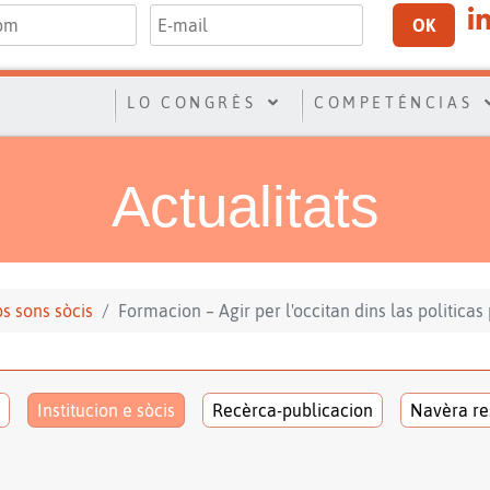
OK
LO CONGRÈS
COMPETÉNCIAS
Actualitats
los sons sòcis
Formacion – Agir per l'occitan dins las politicas
Institucion e sòcis
Recèrca-publicacion
Navèra re