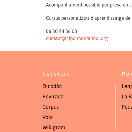
Acompanhament possible per presa en c
Cursus personalizats d'aprendissatge de
06 50 94 86 03
contact@cfpo-montanhol.org
Servicis
Po
Dicodòc
Leng
Revirada
La F
Còrpus
Ped
Votz
Wikigram