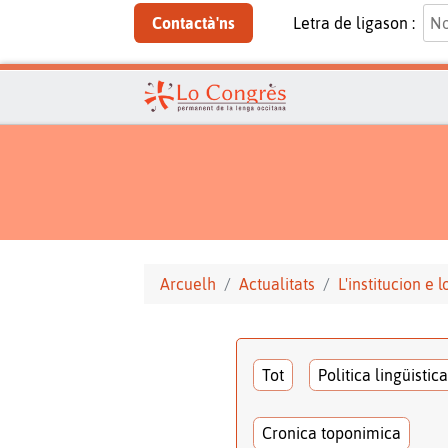
Contactà'ns
Letra de ligason :
Arcuelh
Actualitats
L'institucion e 
Tot
Politica lingüistica
Cronica toponimica