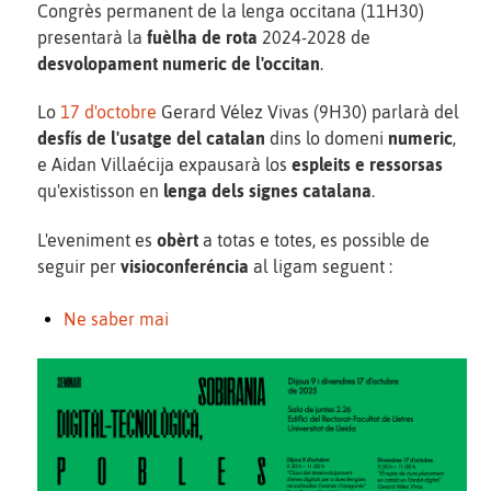
Congrès permanent de la lenga occitana (11H30)
presentarà la
fuèlha de rota
2024-2028 de
desvolopament numeric de l'occitan
.
Lo
17 d'octobre
Gerard Vélez Vivas (9H30) parlarà del
desfís de l'usatge del catalan
dins lo domeni
numeric
,
e Aidan Villaécija expausarà los
espleits e ressorsas
qu'existisson en
lenga dels signes catalana
.
L'eveniment es
obèrt
a totas e totes, es possible de
seguir per
visioconferéncia
al ligam seguent :
Ne saber mai