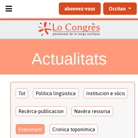
Sélectionnez votre langue
abonnez-vous
Occitan
Actualitats
Tot
Politica lingüistica
Institucion e sòcis
Recèrca-publicacion
Navèra ressorsa
Eveniment
Cronica toponimica