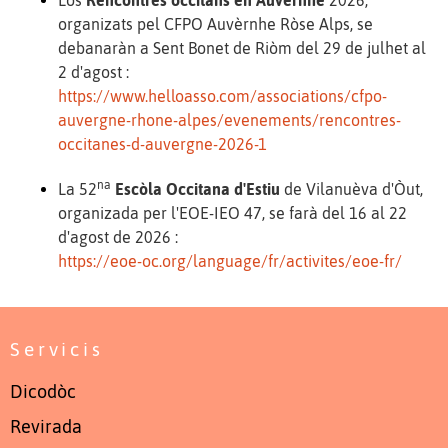
Los
Rencontres occitans en Auvèrnhe
2026,
organizats pel CFPO Auvèrnhe Ròse Alps, se
debanaràn a Sent Bonet de Riòm del 29 de julhet al
2 d'agost :
https://www.helloasso.com/associations/cfpo-
auvergne-rhone-alpes/evenements/rencontres-
occitanes-d-auvergne-2026-1
na
La 52
Escòla Occitana d'Estiu
de Vilanuèva d'Òut,
organizada per l'EOE-IEO 47, se farà del 16 al 22
d'agost de 2026 :
https://eoe-oc.org/language/fr/activites/eoe-fr/
Servicis
Dicodòc
Revirada