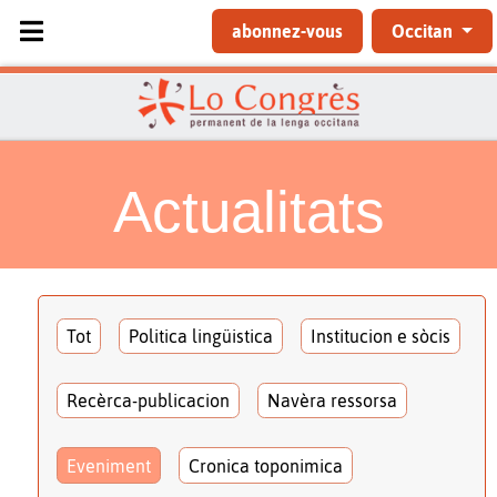
Sélectionnez votre langue
abonnez-vous
Occitan
Actualitats
Tot
Politica lingüistica
Institucion e sòcis
Recèrca-publicacion
Navèra ressorsa
Eveniment
Cronica toponimica