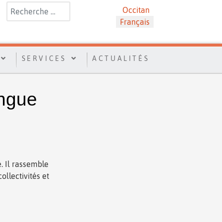
Rechercher
Sélectionnez votre langue
Occitan
Français
SERVICES
ACTUALITÉS
angue
. Il rassemble
ollectivités et