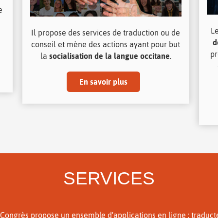
e
L
Il propose des services de traduction ou de
d
conseil et mène des actions ayant pour but
pr
la
socialisation de la langue occitane
.
En savoir plus
SERVICES
 Congrès propose un ensemble d'applications en ligne : traduct