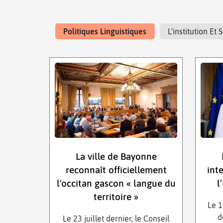
Politiques Linguistiques
L'institution E
La ville de Bayonne
reconnaît officiellement
int
l'occitan gascon « langue du
l
territoire »
Le 1
d
Le 23 juillet dernier, le Conseil