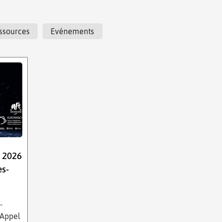
ssources
Evénements
e 2026
es-
-
 Appel