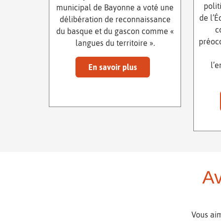
poli
municipal de Bayonne a voté une
de l’É
délibération de reconnaissance
c
du basque et du gascon comme «
préocc
langues du territoire ».
l’
En savoir plus
Av
Vous aim