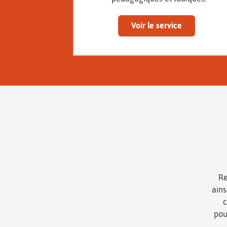
Voir le service
Re
ain
c
pou