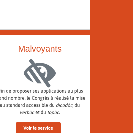
Malvoyants
fin de proposer ses applications au plus
and nombre, le Congrès à réalisé la mise
au standard accessible du
dicodòc
, du
verbòc
et du
topòc
.
Voir le service