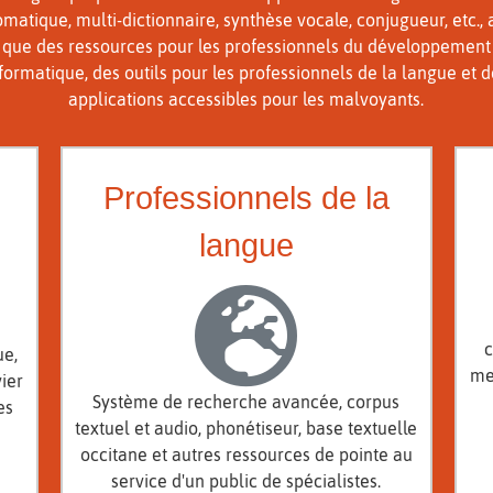
matique, multi-dictionnaire, synthèse vocale, conjugueur, etc., 
que des ressources pour les professionnels du développement
formatique, des outils pour les professionnels de la langue et 
applications accessibles pour les malvoyants.
Professionnels de la
langue
c
ue,
me
ier
Système de recherche avancée, corpus
es
textuel et audio, phonétiseur, base textuelle
occitane et autres ressources de pointe au
service d'un public de spécialistes.