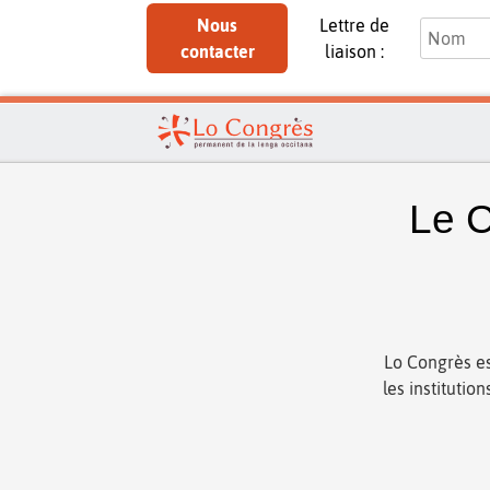
Nous
Lettre de
contacter
liaison :
Le C
Lo Congrès es
les institutio