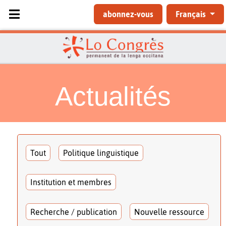
Sélectionnez votre langue
abonnez-vous
Français
Actualités
Tout
Politique linguistique
Institution et membres
Recherche / publication
Nouvelle ressource