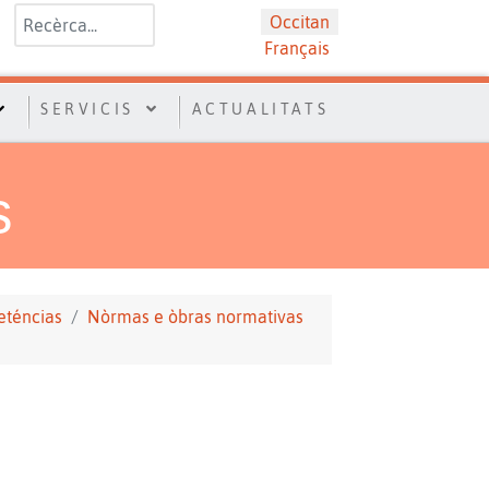
Valider
Sélectionnez votre langue
Occitan
Français
SERVICIS
ACTUALITATS
s
téncias
Nòrmas e òbras normativas