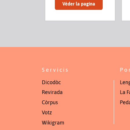
Véder la pagina
Servicis
Po
Dicodòc
Leng
Revirada
La F
Còrpus
Ped
Votz
Wikigram