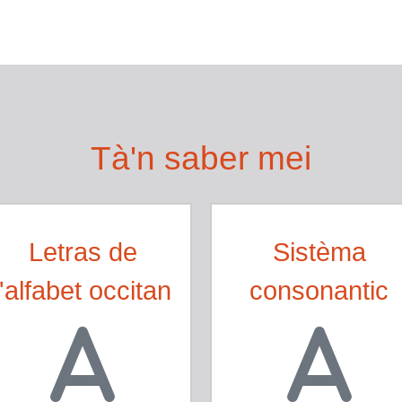
citan
Tà'n saber mei
Letras de
Sistèma
l'alfabet occitan
consonantic