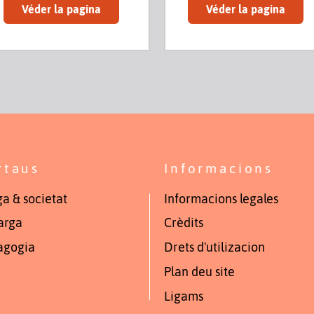
Véder la pagina
Véder la pagina
rtaus
Informacions
a & societat
Informacions legales
arga
Crèdits
agogia
Drets d'utilizacion
Plan deu site
Ligams