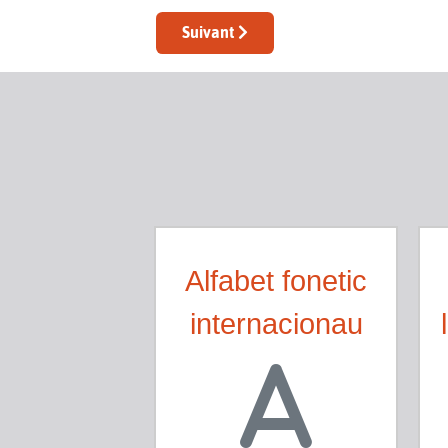
Article suivant : Letras de l'alfabet oc
Suivant
Alfabet fonetic
internacionau