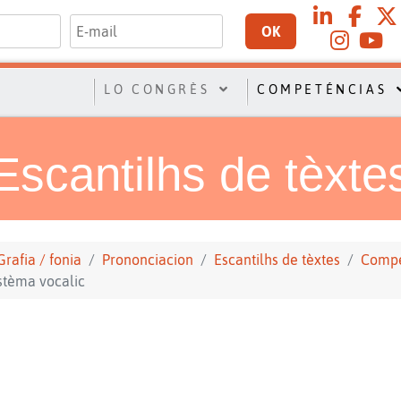
OK
LO CONGRÈS
COMPETÉNCIAS
Escantilhs de tèxte
Grafia / fonia
Prononciacion
Escantilhs de tèxtes
Compe
stèma vocalic