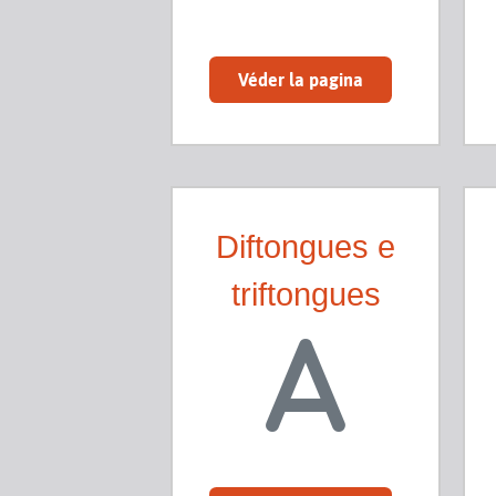
Véder la pagina
Diftongues e
triftongues