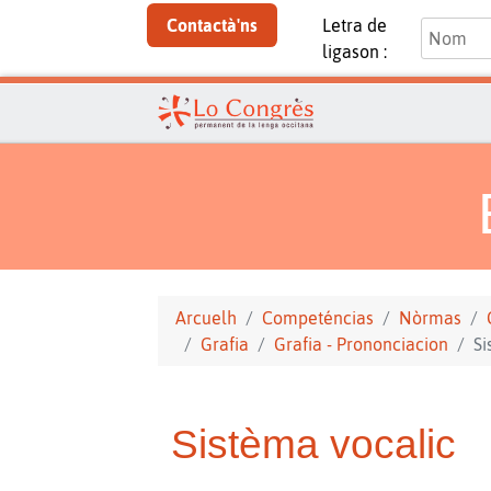
Contactà'ns
Letra de
ligason :
Arcuelh
Competéncias
Nòrmas
Grafia
Grafia - Prononciacion
Si
Sistèma vocalic