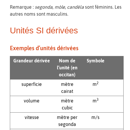
Remarque :
segonda
,
mòle
,
candèla
sont féminins. Les
autres noms sont masculins.
Unités SI dérivées
Exemples d’unités dérivées
Grandeur dérivée
Nom de
Symbole
l’unité (en
occitan)
2
superficie
mètre
m
cairat
3
volume
mètre
m
cubic
vitesse
mètre per
m/s
segonda