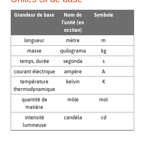
Grandeur de base
Nom de
Symbole
l’unité (en
occitan)
longueur
mètre
m
masse
quilograma
kg
temps, durée
segonda
s
courant électrique
ampère
A
température
kelvin
K
thermodynamique
quantité de
mòle
mol
matière
intensité
candèla
cd
lumineuse