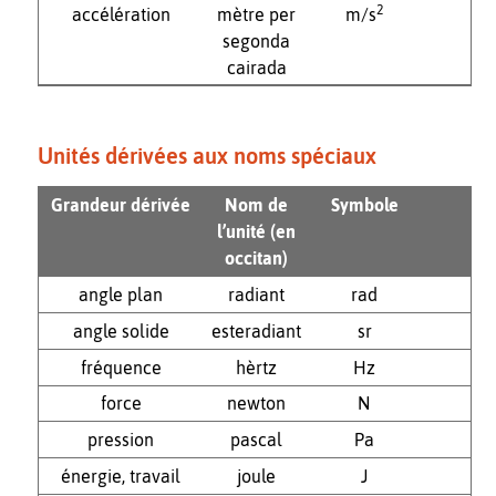
2
accélération
mètre per
m/s
segonda
cairada
Unités dérivées aux noms spéciaux
Grandeur dérivée
Nom de
Symbole
l’unité (en
occitan)
angle plan
radiant
rad
angle solide
esteradiant
sr
fréquence
hèrtz
Hz
force
newton
N
pression
pascal
Pa
énergie, travail
joule
J