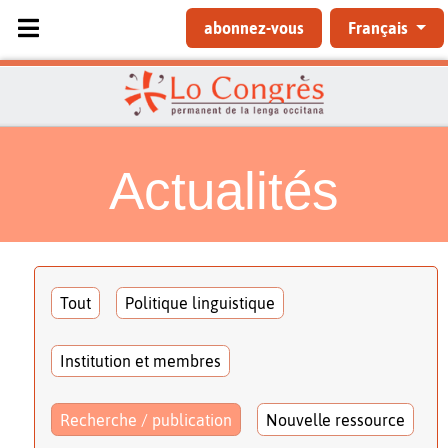
Sélectionnez votre langue
abonnez-vous
Français
Actualités
Tout
Politique linguistique
Institution et membres
Recherche / publication
Nouvelle ressource