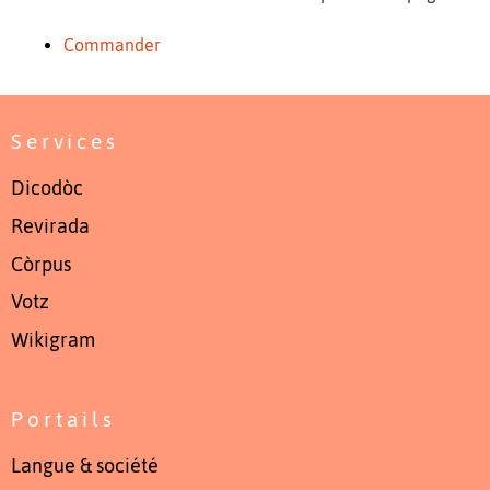
Commander
Services
Dicodòc
Revirada
Còrpus
Votz
Wikigram
Portails
Langue & société