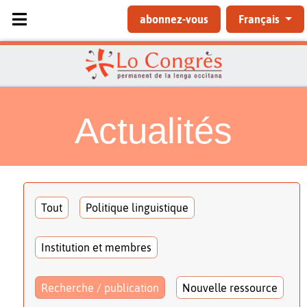
Sélectionnez votre langue
abonnez-vous
Français
Actualités
Tout
Politique linguistique
Institution et membres
Recherche / publication
Nouvelle ressource