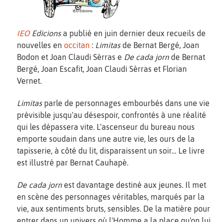
IEO
Edicions
a publié en juin dernier deux recueils de
nouvelles en
occitan
:
Limitas
de Bernat Bergé, Joan
Bodon et Joan Claudi Sèrras e
De cada jorn
de Bernat
Bergé, Joan Escafit, Joan Claudi Sèrras et Florian
Vernet.
Limitas
parle de personnages embourbés dans une vie
prévisible jusqu'au désespoir, confrontés à une réalité
qui les dépassera vite. L'ascenseur du bureau nous
emporte soudain dans une autre vie, les ours de la
tapisserie, à côté du lit, disparaissent un soir… Le livre
est illustré par Bernat Cauhapè.
De cada jorn
est davantage destiné aux jeunes. Il met
en scène des personnages véritables, marqués par la
vie, aux sentiments bruts, sensibles. De la matière pour
entrer dans un univers où l'Homme a la place qu'on lui