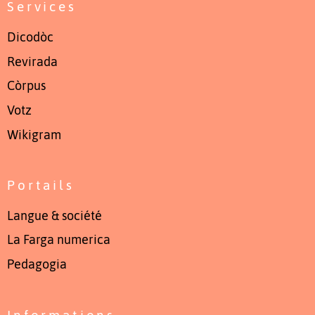
Services
Dicodòc
Revirada
Còrpus
Votz
Wikigram
Portails
Langue & société
La Farga numerica
Pedagogia
Informations