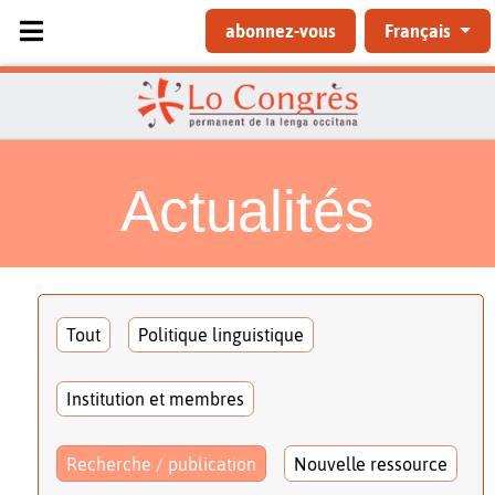
Sélectionnez votre langue
abonnez-vous
Français
Actualités
Tout
Politique linguistique
Institution et membres
Recherche / publication
Nouvelle ressource