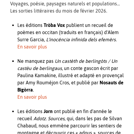
Voyages, poésie, paysages naturels et populations…
Les sorties littéraires du mois de février 2026.
Les éditions
Tròba Vox
publient un recueil de
poèmes en occitan (traduits en français) d'Alem
Surre Garcia,
L'inocéncia infinida dels efemèrs
.
En savoir plus
Ne manquez pas
Un castèth de berlingòts / Un
castèu de berlingaus
, un conte gascon écrit par
Paulina Kamakine, illustré et adapté en provençal
par Amy Rouméjon Cros, et publié par
Nosauts de
Bigòrra
.
En savoir plus
Les éditions
Jorn
ont publié en fin d'année le
recueil
Adotz. Sources
, qui, dans les pas de Silvan
Chabaud, nous emmène parcourir les sentiers de
montagne et découvrir ces « adous », sources de