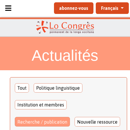
Sélectionnez votre langue
abonnez-vous
Français
Actualités
Tout
Politique linguistique
Institution et membres
Recherche / publication
Nouvelle ressource