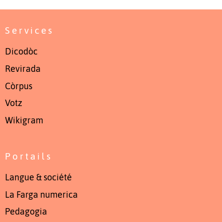
Services
Dicodòc
Revirada
Còrpus
Votz
Wikigram
Portails
Langue & société
La Farga numerica
Pedagogia