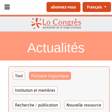
Sélectionnez votre langue
abonnez-vous
Français
Actualités
Tout
Politique linguistique
Institution et membres
Recherche / publication
Nouvelle ressource