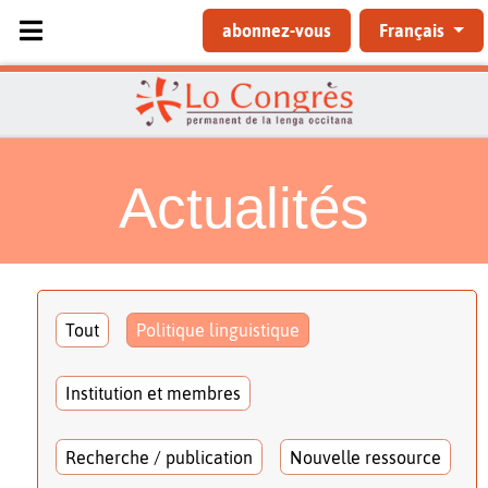
Sélectionnez votre langue
abonnez-vous
Français
Actualités
Tout
Politique linguistique
Institution et membres
Recherche / publication
Nouvelle ressource