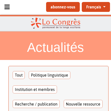
Sélectionnez votre langue
abonnez-vous
Français
Actualités
Tout
Politique linguistique
Institution et membres
Recherche / publication
Nouvelle ressource