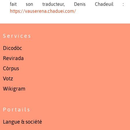
fait son traducteur, Denis Chadeuil :
https://vauserena.chaduei.com/
Services
Dicodòc
Revirada
Còrpus
Votz
Wikigram
Portails
Langue & société