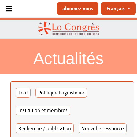
Sélectionnez votre langue
abonnez-vous
Français
Actualités
Tout
Politique linguistique
Institution et membres
Recherche / publication
Nouvelle ressource