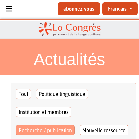
Sélectionnez votre langue
abonnez-vous
Français
Actualités
Tout
Politique linguistique
Institution et membres
Recherche / publication
Nouvelle ressource