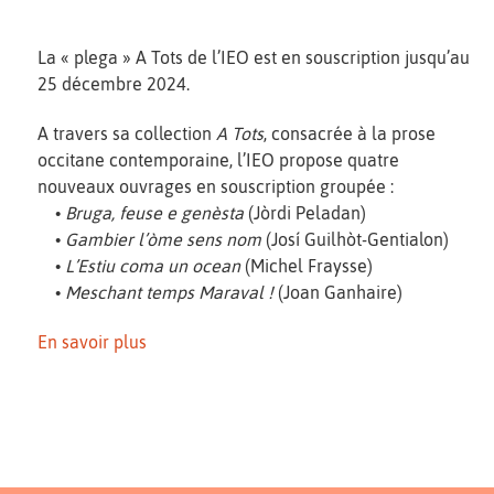
La « plega » A Tots de l’IEO est en souscription jusqu’au
25 décembre 2024.
A travers sa collection
A Tots
, consacrée à la prose
occitane contemporaine, l’IEO propose quatre
nouveaux ouvrages en souscription groupée :
•
Bruga, feuse e genèsta
(Jòrdi Peladan)
•
Gambier l’òme sens nom
(Josí Guilhòt-Gentialon)
•
L’Estiu coma un ocean
(Michel Fraysse)
•
Meschant temps Maraval !
(Joan Ganhaire)
En savoir plus