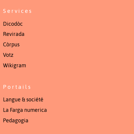
Services
Dicodòc
Revirada
Còrpus
Votz
Wikigram
Portails
Langue & société
La Farga numerica
Pedagogia