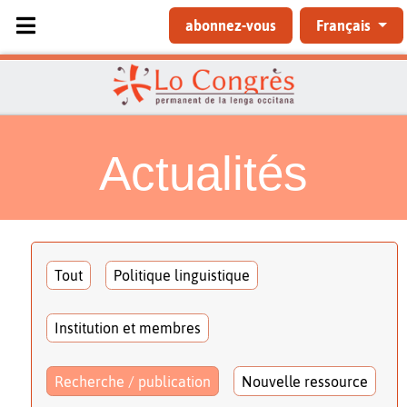
Sélectionnez votre langue
abonnez-vous
Français
Actualités
Tout
Politique linguistique
Institution et membres
Recherche / publication
Nouvelle ressource