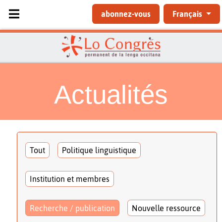
Sélectionnez votre langue
abonnez-vous
Français
Actualités
Tout
Politique linguistique
Institution et membres
Recherche / publication
Nouvelle ressource