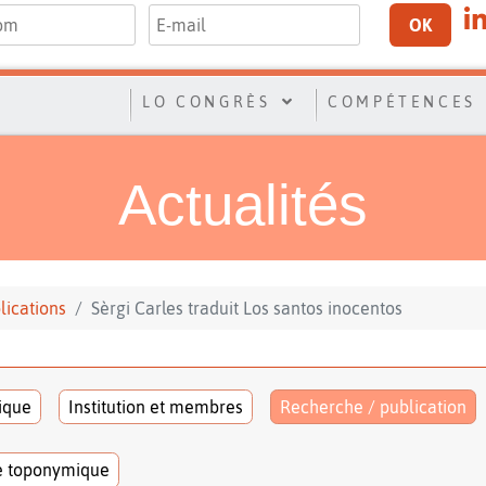
OK
LO CONGRÈS
COMPÉTENCES
Actualités
lications
Sèrgi Carles traduit Los santos inocentos
tique
Institution et membres
Recherche / publication
e toponymique