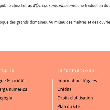
publie chez Letras d'Òc
Los sants innocents
, une traduction d
poque des grands domaines. Au milieu des maîtres et des ouvrier
rtails
Informations
ue & société
Informations légales
arga numerica
Crédits
agogia
Droits d'utilisation
Plan du site