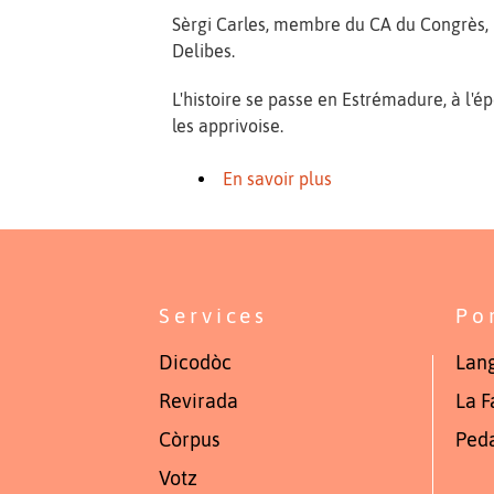
Sèrgi Carles, membre du CA du Congrès, 
Delibes.
L'histoire se passe en Estrémadure, à l'é
les apprivoise.
En savoir plus
Services
Po
Dicodòc
Lang
Revirada
La F
Còrpus
Ped
Votz