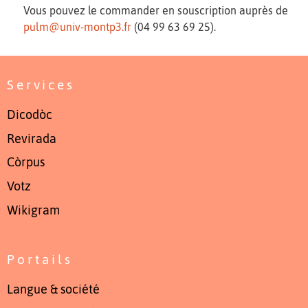
Vous pouvez le commander en souscription auprès de
pulm@univ-montp3.fr
(04 99 63 69 25).
Services
Dicodòc
Revirada
Còrpus
Votz
Wikigram
Portails
Langue & société