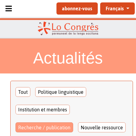
Sélectionnez votre langue
abonnez-vous
Français
Actualités
Tout
Politique linguistique
Institution et membres
Recherche / publication
Nouvelle ressource