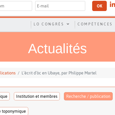
OK
LO CONGRÈS
COMPÉTENCES
Actualités
lications
L’écrit d’òc en Ubaye, par Philippe Martel
tique
Institution et membres
Recherche / publication
e toponymique