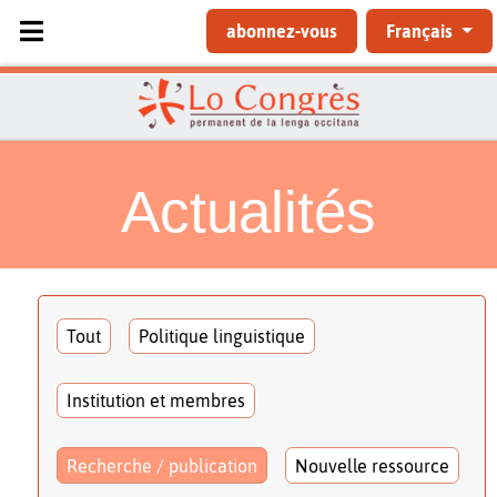
Sélectionnez votre langue
abonnez-vous
Français
Actualités
Tout
Politique linguistique
Institution et membres
Recherche / publication
Nouvelle ressource