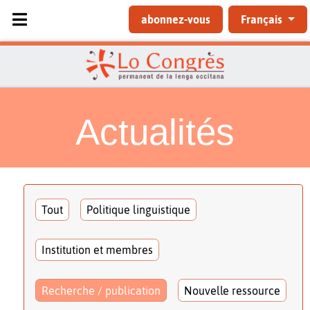
Sélectionnez votre langue
abonnez-vous
Français
Actualités
Tout
Politique linguistique
Institution et membres
Recherche / publication
Nouvelle ressource