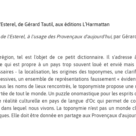
'Esterel, de Gérard Tautil, aux éditions L’Harmattan
de l'Esterel, à l'usage des Provençaux d'aujourd'hui
, par Gérar
ion, tel est l'objet de ce petit dictionnaire. Il s'adresse
ce qui est propre à un pays trop souvent loué et envié mais
ssaires - la localisation, les origines des toponymes, une clarif
ssives, un ensemble de représentations faussement « évidentes 
ous les noms de lieux rencontrés, le toponymiste propose une
rtée de tout le monde. Un puzzle onomastique pour les esprits c
e réalité culturelle en pays de langue d'Oc qui permet de 
u dans lequel nous vivons. La toponymie n'est pas un monde clos
iques. Elle doit être donnée en partage aux Provençaux d'aujour