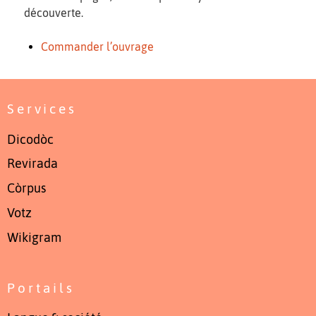
découverte.
Commander l’ouvrage
Services
Dicodòc
Revirada
Còrpus
Votz
Wikigram
Portails