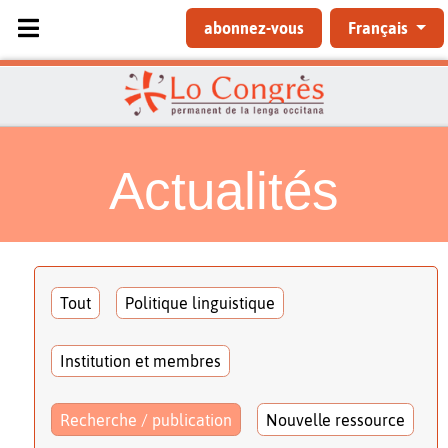
Sélectionnez votre langue
abonnez-vous
Français
Actualités
Tout
Politique linguistique
Institution et membres
Recherche / publication
Nouvelle ressource