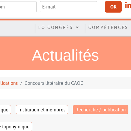
OK
LO CONGRÈS
COMPÉTENCES
Actualités
lications
Concours littéraire du CAOC
tique
Institution et membres
Recherche / publication
e toponymique