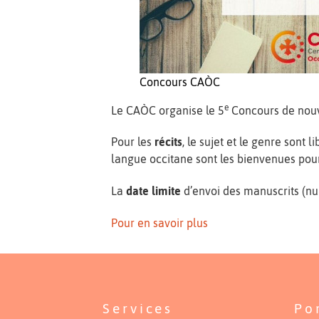
Concours CAÒC
e
Le CAÒC organise le 5
Concours de nou
Pour les
récits
, le sujet et le genre sont l
langue occitane sont les bienvenues pou
La
date limite
d’envoi des manuscrits (nu
Pour en savoir plus
Services
Po