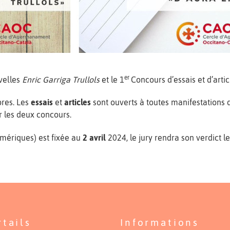
er
velles
Enric Garriga Trullols
et le 1
Concours d’essais et d’arti
ibres. Les
essais
et
articles
sont ouverts à toutes manifestations d
r les deux concours.
mériques) est fixée au
2 avril
2024, le jury rendra son verdict l
rtails
Informations