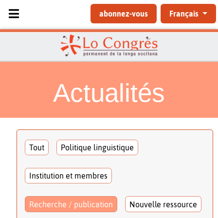
Sélectionnez votre langue
abonnez-vous
Français
Actualités
Tout
Politique linguistique
Institution et membres
Recherche / publication
Nouvelle ressource