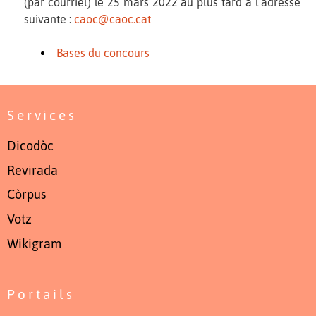
(par courriel) le 25 mars 2022 au plus tard à l'adresse
suivante :
caoc@caoc.cat
Bases du concours
Services
Dicodòc
Revirada
Còrpus
Votz
Wikigram
Portails