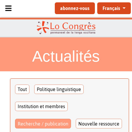
Sélectionnez votre langue
abonnez-vous
Français
Actualités
Tout
Politique linguistique
Institution et membres
Recherche / publication
Nouvelle ressource