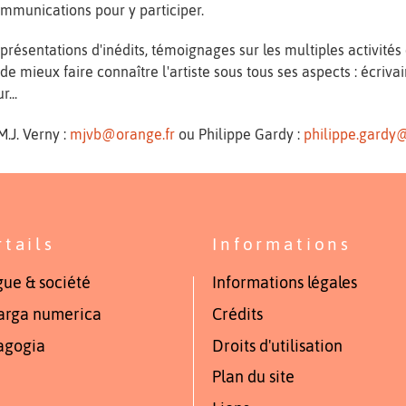
ommunications pour y participer.
 présentations d'inédits, témoignages sur les multiples activit
t de mieux faire connaître l'artiste sous tous ses aspects : écriv
...
.J. Verny :
mjvb@orange.fr
ou Philippe Gardy :
philippe.gardy
rtails
Informations
ue & société
Informations légales
arga numerica
Crédits
agogia
Droits d'utilisation
Plan du site