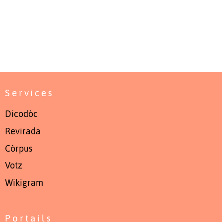
Services
Dicodòc
Revirada
Còrpus
Votz
Wikigram
Portails