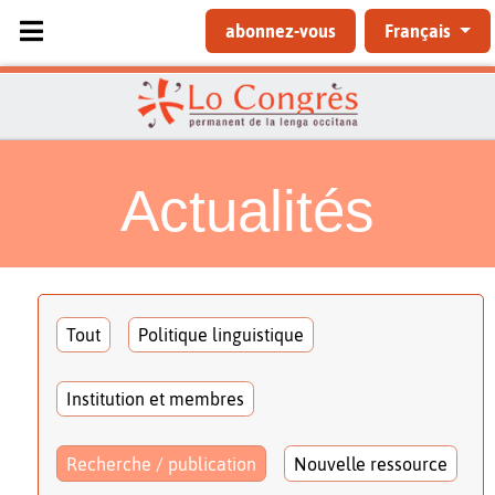
Sélectionnez votre langue
abonnez-vous
Français
Actualités
Tout
Politique linguistique
Institution et membres
Recherche / publication
Nouvelle ressource