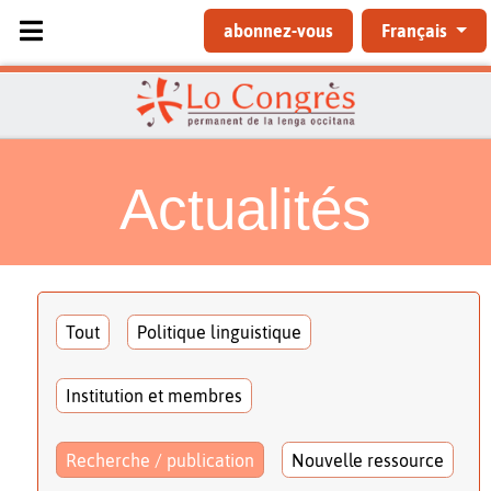
Sélectionnez votre langue
abonnez-vous
Français
Actualités
Tout
Politique linguistique
Institution et membres
Recherche / publication
Nouvelle ressource