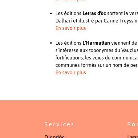
Les éditions
Letras d'òc
sortent la ver
Dalharí et illustré par Carine Freyssin
En savoir plus
Les éditions
L’Harmattan
viennent de
s’intéresse aux toponymes du Vaucluse 
fortifications, les voies de communic
communes formés sur un nom de per
En savoir plus
Services
Po
Dicodòc
Lang