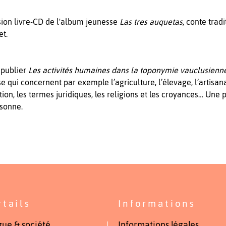
sion livre-CD de l'album jeunesse
Las tres auquetas
, conte trad
et.
 publier
Les activités humaines dans la toponymie vauclusien
qui concernent par exemple l’agriculture, l’élevage, l’artisanat e
ation, les termes juridiques, les religions et les croyances… Un
sonne.
rtails
Informations
ue & société
Informations légales