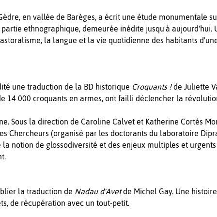
e Gèdre, en vallée de Barèges, a écrit une étude monumentale sur
a partie ethnographique, demeurée inédite jusqu'à aujourd'hui. 
pastoralisme, la langue et la vie quotidienne des habitants d'u
dité une traduction de la BD historique
Croquants !
de Juliette 
e de 14 000 croquants en armes, ont failli déclencher la révoluti
gne. Sous la direction de Caroline Calvet et Katherine Cortés M
es Chercheurs (organisé par les doctorants du laboratoire Dipra
la notion de glossodiversité et des enjeux multiples et urgents 
t.
blier la traduction de
Nadau d'Avet
de Michel Gay. Une histoire
s, de récupération avec un tout-petit.