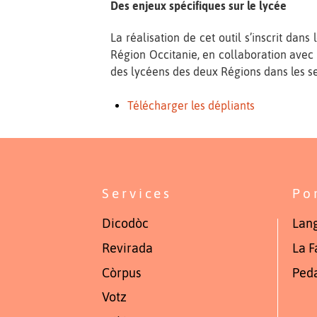
Des enjeux spécifiques sur le lycée
La réalisation de cet outil s’inscrit dan
Région Occitanie, en collaboration avec le
des lycéens des deux Régions dans les se
Télécharger les dépliants
Services
Po
Dicodòc
Lang
Revirada
La F
Còrpus
Ped
Votz