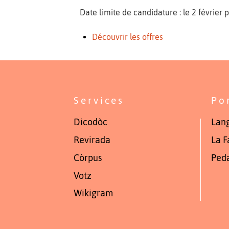
Date limite de candidature : le 2 février p
Découvrir les offres
Services
Po
Dicodòc
Lang
Revirada
La F
Còrpus
Ped
Votz
Wikigram