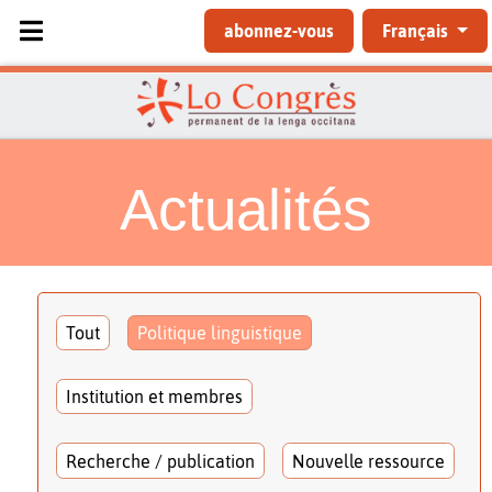
Sélectionnez votre langue
abonnez-vous
Français
Actualités
Tout
Politique linguistique
Institution et membres
Recherche / publication
Nouvelle ressource