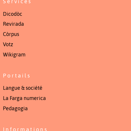
Services
Dicodòc
Revirada
Còrpus
Votz
Wikigram
Portails
Langue & société
La Farga numerica
Pedagogia
Informations