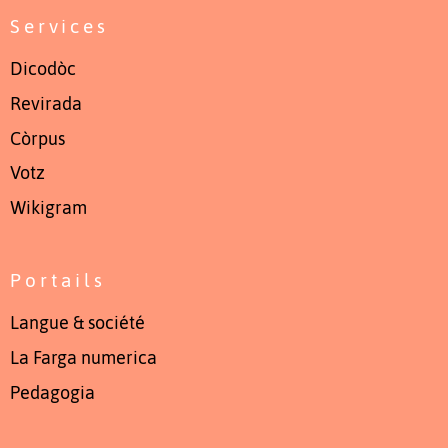
Services
Dicodòc
Revirada
Còrpus
Votz
Wikigram
Portails
Langue & société
La Farga numerica
Pedagogia