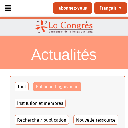
Sélectionnez votre langue
abonnez-vous
Français
Actualités
Tout
Politique linguistique
Institution et membres
Recherche / publication
Nouvelle ressource