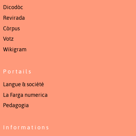
Dicodòc
Revirada
Còrpus
Votz
Wikigram
Portails
Langue & société
La Farga numerica
Pedagogia
Informations