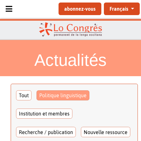
Sélectionnez votre langue
abonnez-vous
Français
Actualités
Tout
Politique linguistique
Institution et membres
Recherche / publication
Nouvelle ressource