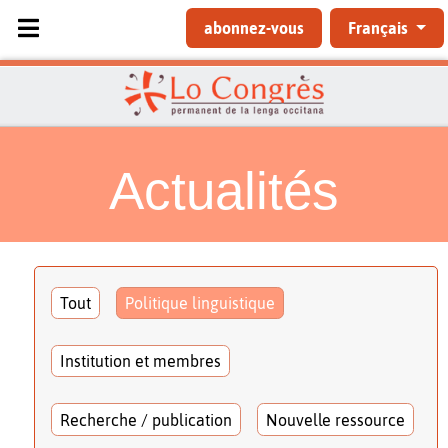
Sélectionnez votre langue
abonnez-vous
Français
Actualités
Tout
Politique linguistique
Institution et membres
Recherche / publication
Nouvelle ressource