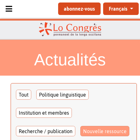
Sélectionnez votre langue
abonnez-vous
Français
Actualités
Tout
Politique linguistique
Institution et membres
Recherche / publication
Nouvelle ressource