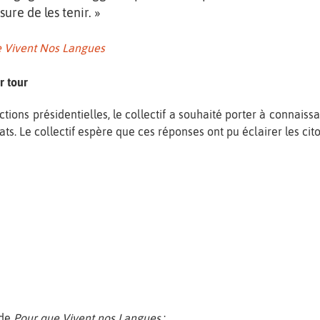
ure de les tenir. »
 Vivent Nos Langues
r tour
tions présidentielles, le collectif a souhaité porter à connaiss
dats. Le collectif espère que ces réponses ont pu éclairer les cit
 de
Pour que Vivent nos Langues
: