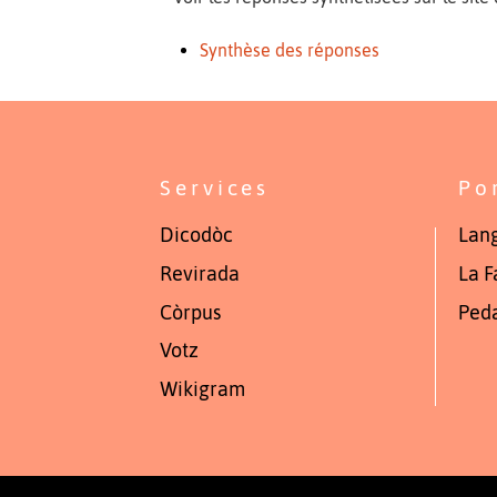
Synthèse des réponses
Services
Po
Dicodòc
Lang
Revirada
La F
Còrpus
Ped
Votz
Wikigram