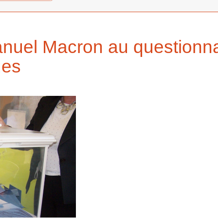
uel Macron au questionna
ues